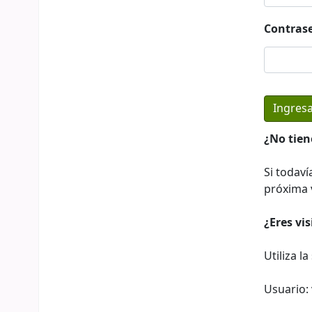
Contras
¿No tien
Si todaví
próxima v
¿Eres vi
Utiliza l
Usuario: 