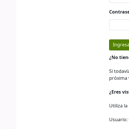
Contras
¿No tien
Si todaví
próxima v
¿Eres vi
Utiliza l
Usuario: 