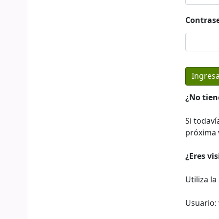
Contras
¿No tien
Si todaví
próxima v
¿Eres vi
Utiliza l
Usuario: 