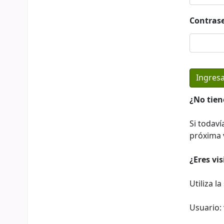
Contras
¿No tien
Si todaví
próxima v
¿Eres vi
Utiliza l
Usuario: 