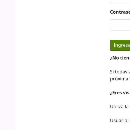
Contras
¿No tien
Si todaví
próxima v
¿Eres vi
Utiliza l
Usuario: 