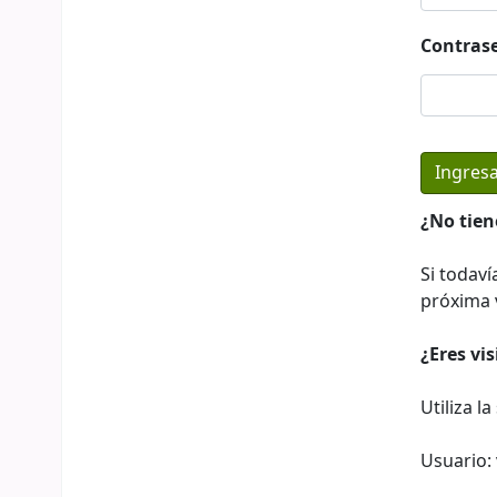
Contras
¿No tien
Si todaví
próxima v
¿Eres vi
Utiliza l
Usuario: 