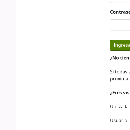
Contras
¿No tien
Si todaví
próxima v
¿Eres vi
Utiliza l
Usuario: 