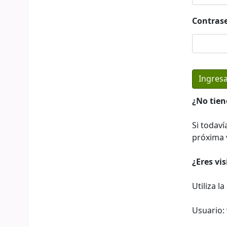
Contras
¿No tien
Si todaví
próxima v
¿Eres vi
Utiliza l
Usuario: 