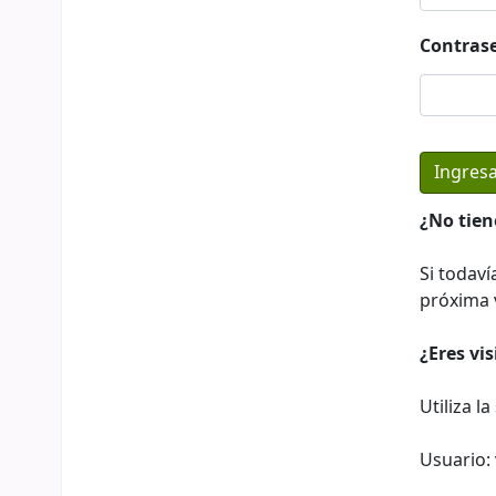
Contras
¿No tien
Si todaví
próxima v
¿Eres vi
Utiliza l
Usuario: 