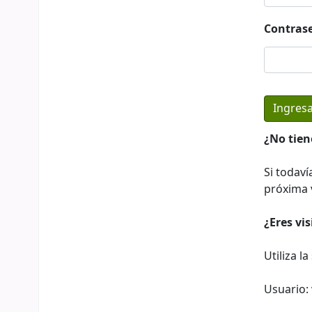
Contras
¿No tien
Si todaví
próxima v
¿Eres vi
Utiliza l
Usuario: 