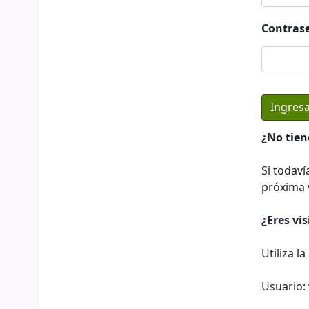
Contras
¿No tien
Si todaví
próxima v
¿Eres vi
Utiliza l
Usuario: 