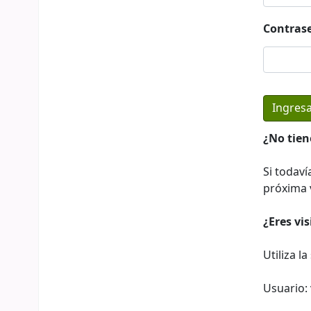
Contras
¿No tien
Si todaví
próxima v
¿Eres vi
Utiliza l
Usuario: 