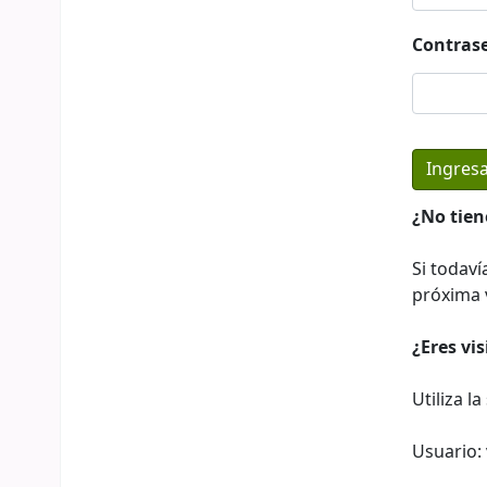
Contras
¿No tien
Si todaví
próxima v
¿Eres vi
Utiliza l
Usuario: 