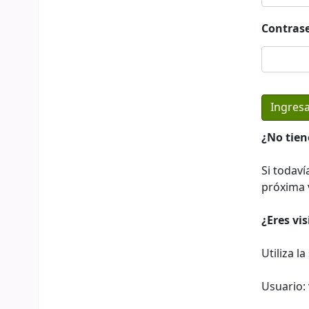
Contras
¿No tien
Si todaví
próxima v
¿Eres vi
Utiliza l
Usuario: 