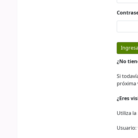
Contras
¿No tien
Si todaví
próxima v
¿Eres vi
Utiliza l
Usuario: 