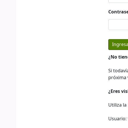
Contras
¿No tien
Si todaví
próxima v
¿Eres vi
Utiliza l
Usuario: 