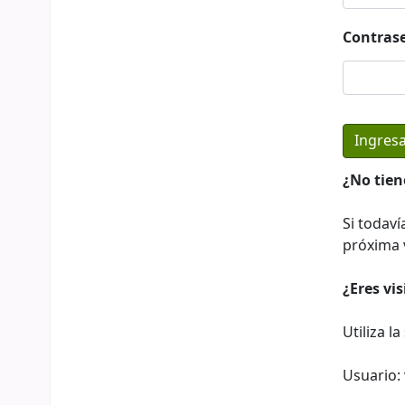
Contras
¿No tien
Si todaví
próxima v
¿Eres vi
Utiliza l
Usuario: 