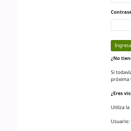
Contras
¿No tien
Si todaví
próxima v
¿Eres vi
Utiliza l
Usuario: 