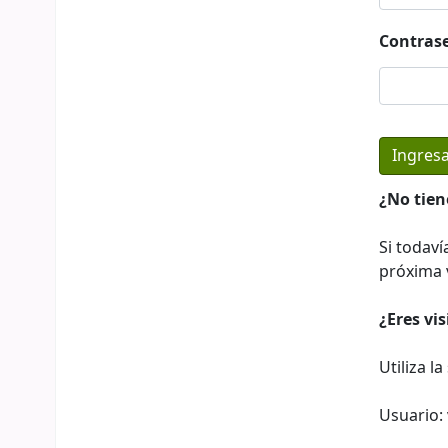
Contras
¿No tien
Si todaví
próxima v
¿Eres vi
Utiliza l
Usuario: 