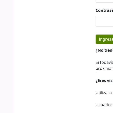
Contras
¿No tien
Si todaví
próxima v
¿Eres vi
Utiliza l
Usuario: 