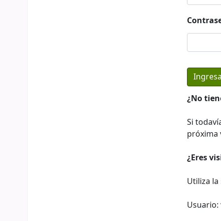
Contras
¿No tien
Si todaví
próxima v
¿Eres vi
Utiliza l
Usuario: 