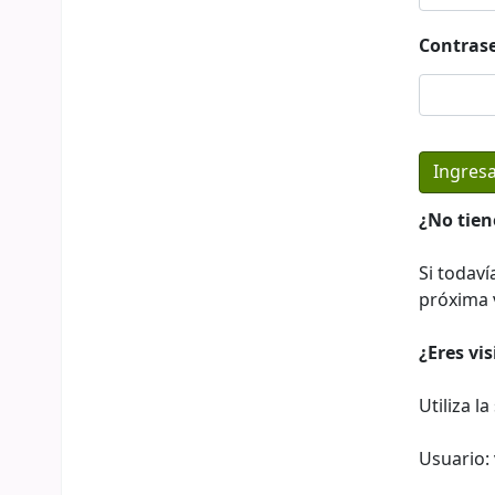
Contras
¿No tien
Si todaví
próxima v
¿Eres vi
Utiliza l
Usuario: 