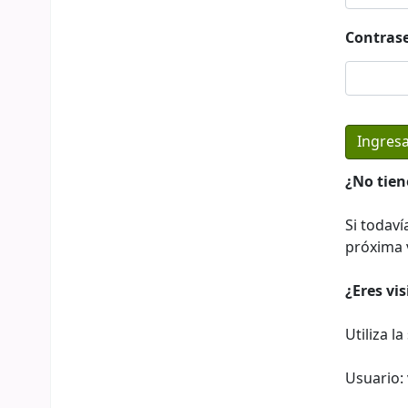
Contras
¿No tien
Si todaví
próxima v
¿Eres vi
Utiliza l
Usuario: 