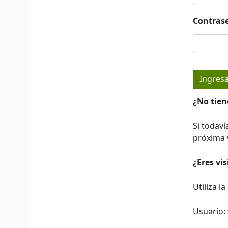
Contras
¿No tien
Si todaví
próxima v
¿Eres vi
Utiliza l
Usuario: 