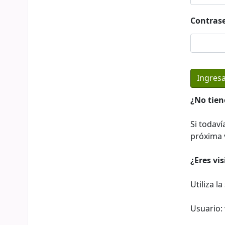
Contras
¿No tien
Si todaví
próxima v
¿Eres vi
Utiliza l
Usuario: 