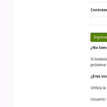
Contras
¿No tien
Si todaví
próxima v
¿Eres vi
Utiliza l
Usuario: 