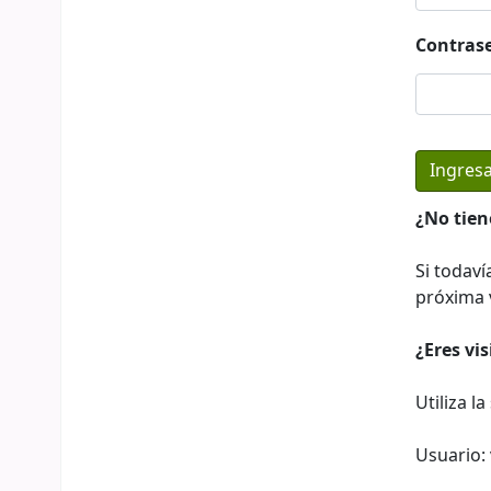
Contras
¿No tien
Si todaví
próxima v
¿Eres vi
Utiliza l
Usuario: 