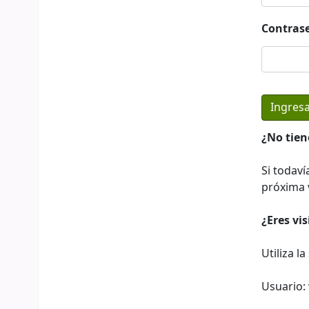
Contras
¿No tien
Si todaví
próxima v
¿Eres vi
Utiliza l
Usuario: 