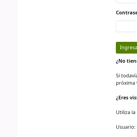
Contras
¿No tien
Si todaví
próxima v
¿Eres vi
Utiliza l
Usuario: 