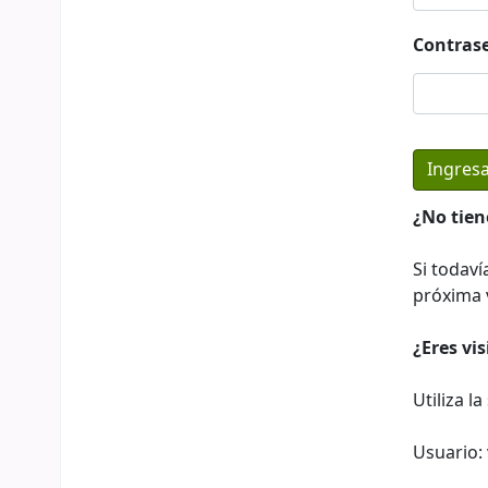
Contras
¿No tien
Si todaví
próxima v
¿Eres vi
Utiliza l
Usuario: 