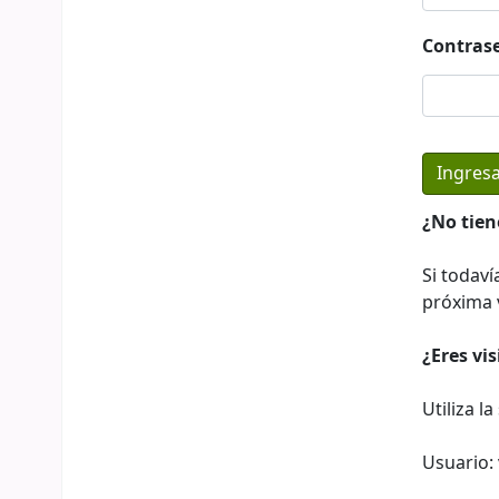
Contras
¿No tien
Si todaví
próxima v
¿Eres vi
Utiliza l
Usuario: 