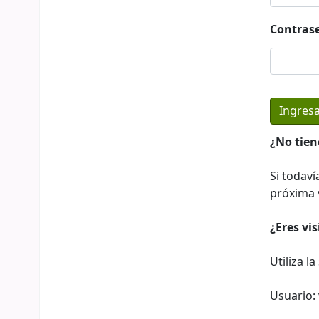
Contras
¿No tien
Si todaví
próxima v
¿Eres vi
Utiliza l
Usuario: 