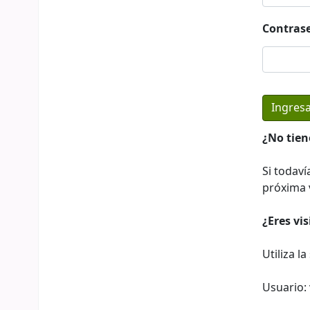
Contras
¿No tien
Si todaví
próxima v
¿Eres vi
Utiliza l
Usuario: 