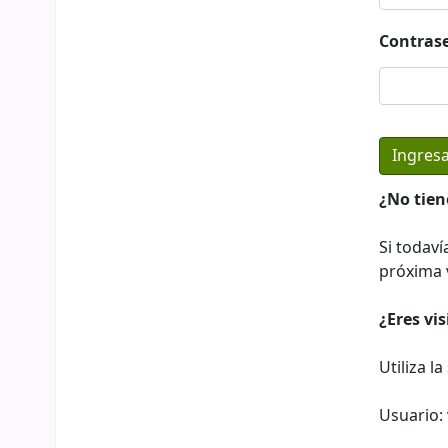
Contras
¿No tien
Si todaví
próxima v
¿Eres vi
Utiliza l
Usuario: 