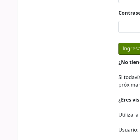
Contras
¿No tien
Si todaví
próxima v
¿Eres vi
Utiliza l
Usuario: 