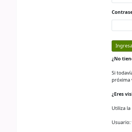
Contras
¿No tien
Si todaví
próxima v
¿Eres vi
Utiliza l
Usuario: 