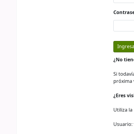
Contras
¿No tien
Si todaví
próxima v
¿Eres vi
Utiliza l
Usuario: 