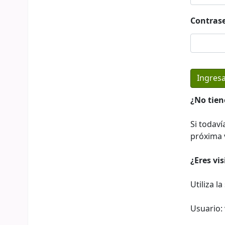
Contras
¿No tien
Si todaví
próxima v
¿Eres vi
Utiliza l
Usuario: 