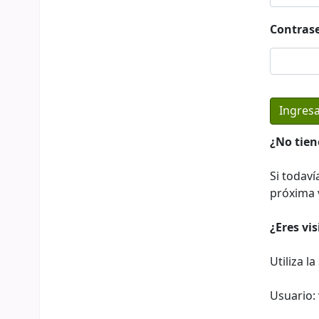
Contras
¿No tien
Si todaví
próxima v
¿Eres vi
Utiliza l
Usuario: 