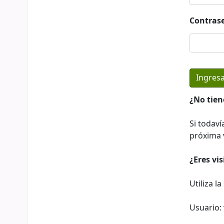
Contras
¿No tien
Si todaví
próxima v
¿Eres vi
Utiliza l
Usuario: 