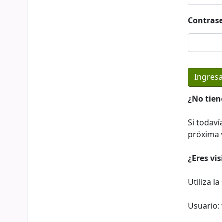
Contras
¿No tien
Si todaví
próxima v
¿Eres vi
Utiliza l
Usuario: 