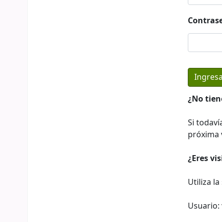
Contras
¿No tien
Si todaví
próxima v
¿Eres vi
Utiliza l
Usuario: 