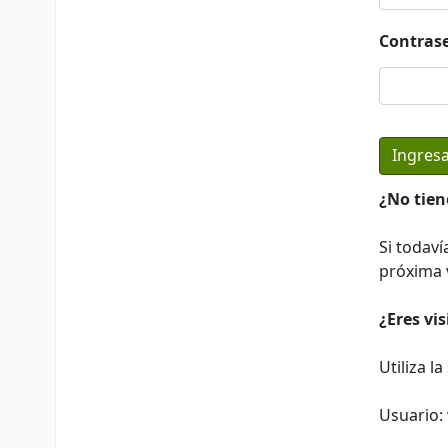
Contras
¿No tien
Si todaví
próxima v
¿Eres vi
Utiliza l
Usuario: 