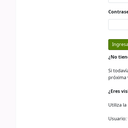
Contras
¿No tien
Si todaví
próxima v
¿Eres vi
Utiliza l
Usuario: 