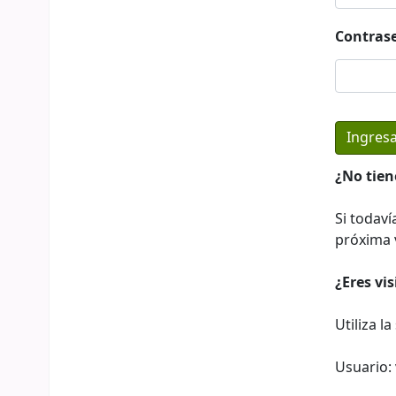
Contras
¿No tien
Si todaví
próxima v
¿Eres vi
Utiliza l
Usuario: 