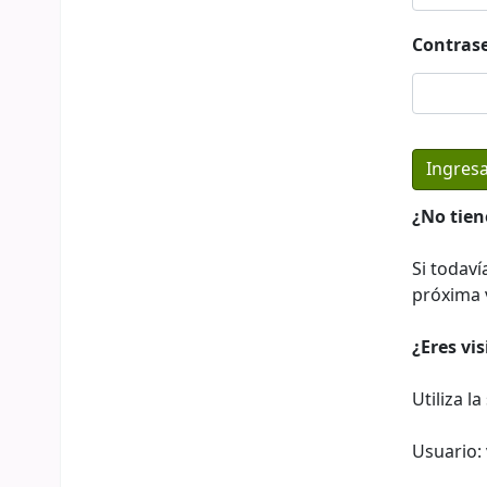
Contras
¿No tien
Si todaví
próxima v
¿Eres vi
Utiliza l
Usuario: 