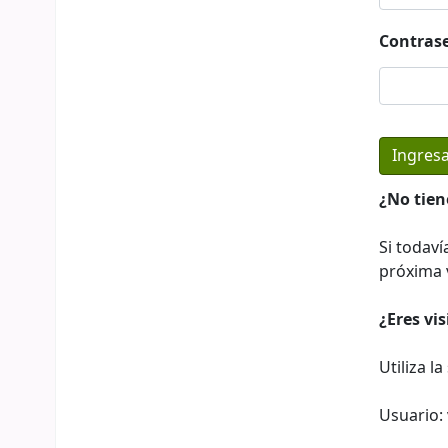
Contras
¿No tien
Si todaví
próxima v
¿Eres vi
Utiliza l
Usuario: 