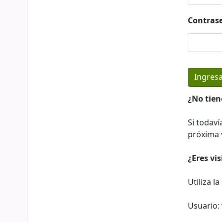
Contras
¿No tien
Si todaví
próxima v
¿Eres vi
Utiliza l
Usuario: 