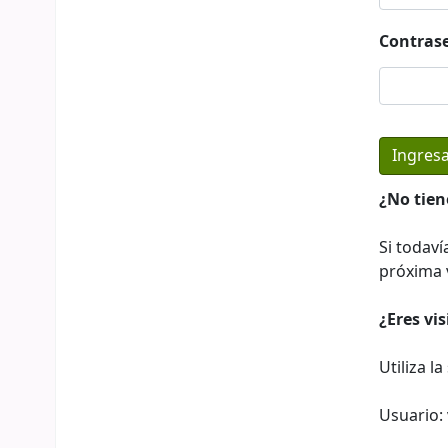
Contras
¿No tien
Si todaví
próxima v
¿Eres vi
Utiliza l
Usuario: 