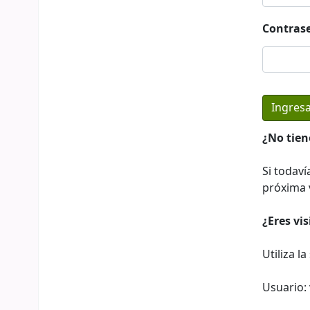
Contras
¿No tien
Si todaví
próxima v
¿Eres vi
Utiliza l
Usuario: 